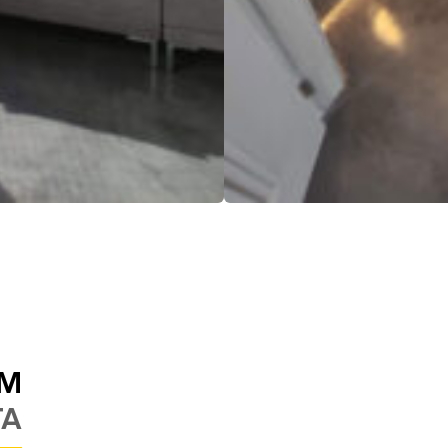
UM
TA