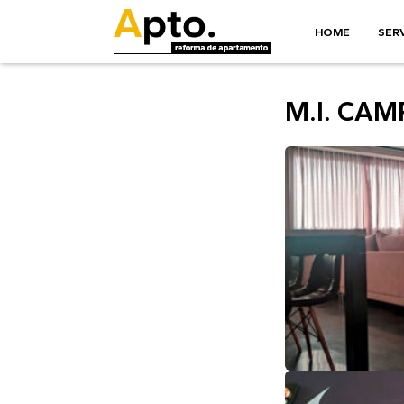
HOME
SER
M.I. CAM