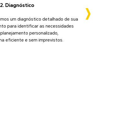
2. Diagnóstico
zamos um diagnóstico detalhado de sua
A uni
to para identificar as necessidades
proje
m planejamento personalizado,
técni
a eficiente e sem imprevistos.
equil