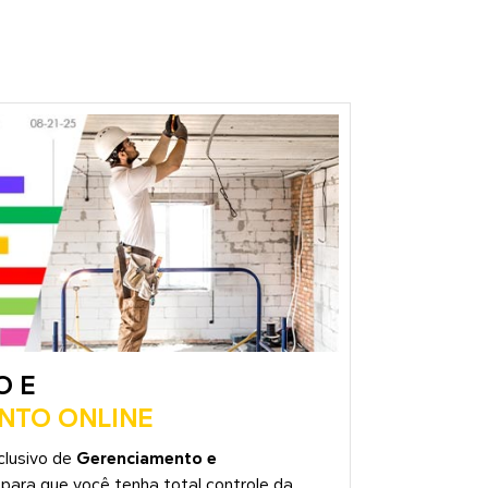
O E
TO ONLINE
clusivo de
Gerenciamento e
para que você tenha total controle da