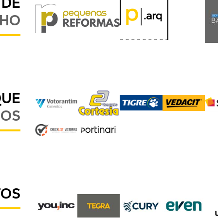
 DE
LHO
QUE
MOS
TOS