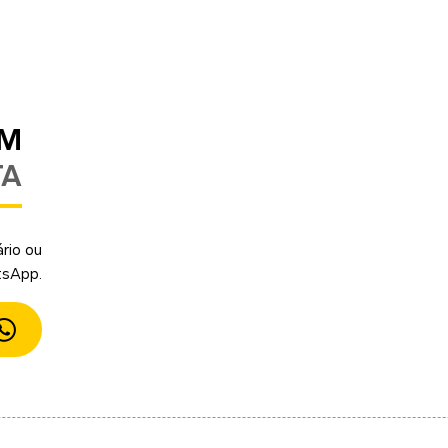
UM
TA
rio ou
tsApp.