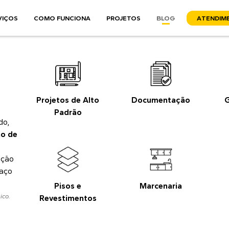
VIÇOS
COMO FUNCIONA
PROJETOS
BLOG
A
TENDIM
Projetos de Alto
Documentação
G
Padrão
do,
o de
ação
paço
Pisos e
Marcenaria
ico.
Revestimentos