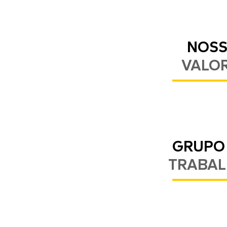
NOS
VALO
GRUPO
TRABA